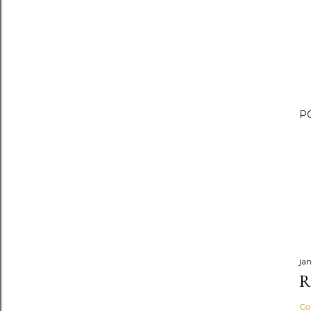
P
ja
R
Co