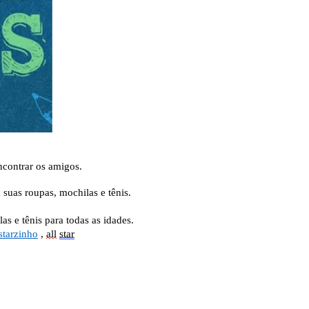
contrar os amigos.
suas roupas, mochilas e tênis.
las e tênis
para
todas as idades.
starzinho
,
all
star