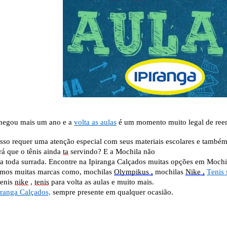
hegou mais um ano e a
volta as aulas
é um momento muito legal de reen
isso requer uma atenção especial com seus materiais escolares e também 
rá que o tênis ainda
ta
servindo? E a Mochila não
ta toda surrada. Encontre na Ipiranga Calçados muitas opções em Mochi
mos muitas marcas como, mochilas
Olympikus ,
mochilas
Nike ,
Tenis
enis
nike
,
tenis
para volta as aulas e muito mais.
iranga Calçados,
sempre presente em qualquer ocasião.